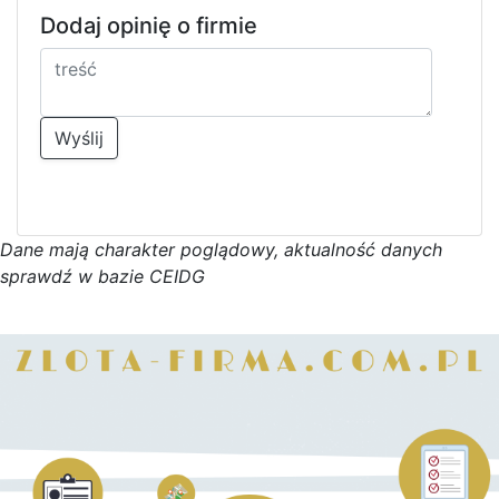
Dodaj opinię o firmie
Wyślij
D
a
n
e
m
a
j
ą
c
h
a
r
a
k
t
e
r poglądowy,
a
k
t
u
a
l
n
o
ś
ć
d
a
n
y
c
h
s
p
r
a
w
d
ź w bazie CEIDG