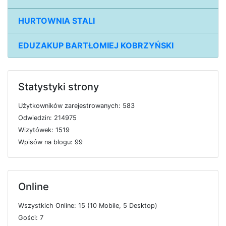
HURTOWNIA STALI
EDUZAKUP BARTŁOMIEJ KOBRZYŃSKI
Statystyki strony
U
ż
y
t
k
o
w
n
i
k
ó
w
z
a
r
e
j
e
s
t
r
o
w
a
n
y
c
h: 583
O
d
w
i
e
d
z
i
n: 214975
W
i
z
y
t
ó
w
e
k: 1519
W
p
i
s
ó
w
n
a
b
l
o
g
u: 99
Online
W
s
z
y
s
t
k
i
c
h
O
n
l
i
n
e: 15 (10
M
o
b
i
l
e, 5
D
e
s
k
t
o
p)
G
o
ś
c
i: 7