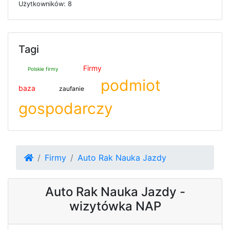
U
ż
y
t
k
o
w
n
i
k
ó
w: 8
Tagi
Firmy
Polskie firmy
podmiot
baza
zaufanie
gospodarczy
Firmy
Auto Rak Nauka Jazdy
Auto Rak Nauka Jazdy -
wizytówka NAP