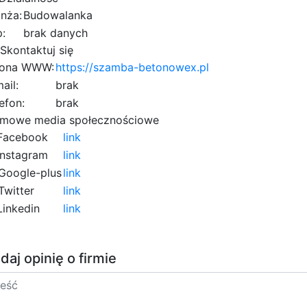
nża:
Budowalanka
:
brak danych
Skontaktuj się
rona WWW:
https://szamba-betonowex.pl
ail:
brak
efon:
brak
rmowe media społecznościowe
acebook
link
nstagram
link
Google-plus
link
Twitter
link
inkedin
link
daj opinię o firmie