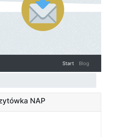
(current)
Start
Blog
izytówka NAP