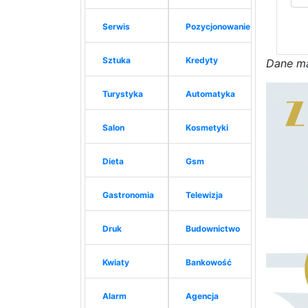
Serwis
Pozycjonowanie
Sztuka
Kredyty
D
a
n
e
m
Turystyka
Automatyka
Salon
Kosmetyki
Dieta
Gsm
Gastronomia
Telewizja
Druk
Budownictwo
Kwiaty
Bankowość
Alarm
Agencja