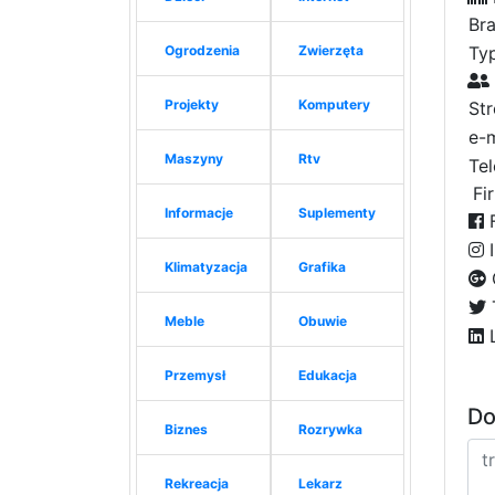
Bra
Ogrodzenia
Zwierzęta
Typ
Projekty
Komputery
St
e-m
Maszyny
Rtv
Tel
Fi
Informacje
Suplementy
F
I
Klimatyzacja
Grafika
Meble
Obuwie
L
Przemysł
Edukacja
Do
Biznes
Rozrywka
Rekreacja
Lekarz