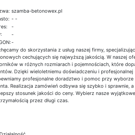
zwa:
szamba-betonowex.pl
sto:
- -
es:
-
:
-
GON:
-
hęcamy do skorzystania z usług naszej firmy, specjalizując
onowych cechujących się najwyższą jakością. W naszej of
orników w różnych rozmiarach i pojemnościach, które do
entów. Dzięki wieloletniemu doświadczeniu i profesjonalne
pewniamy profesjonalne doradztwo i pomoc przy wyborze 
enta. Realizacja zamówień odbywa się szybko i sprawnie, a
lepszy stosunek jakości do ceny. Wybierz nasze wyjątkowe
rzymałością przez długi czas.
Działalność