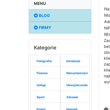
MENU
Na
Mia
BLOG
Adr
FIRMY
NIP
RE
Zac
bet
Kategorie
zbi
kli
Fotografia
Instalacje
za
kli
Finanse
Nieruchomości
naj
wyt
Usługi
Ubezpieczenia
Sport
Zdrowie
Dzieci
Internet