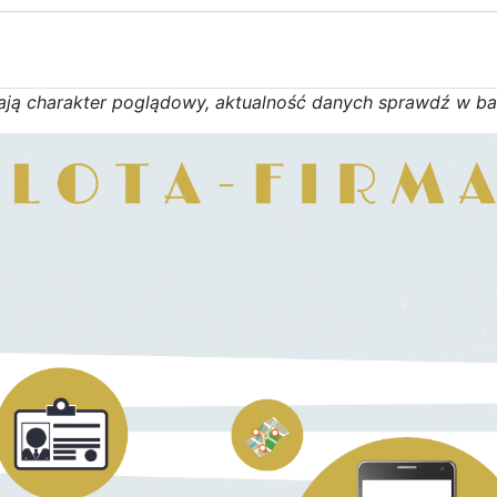
a
j
ą
c
h
a
r
a
k
t
e
r poglądowy,
a
k
t
u
a
l
n
o
ś
ć
d
a
n
y
c
h
s
p
r
a
w
d
ź w b