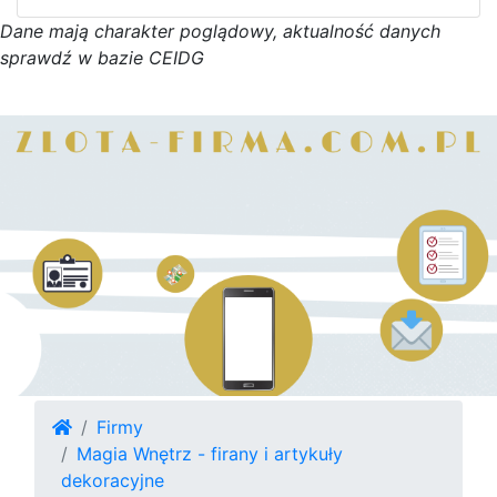
D
a
n
e
m
a
j
ą
c
h
a
r
a
k
t
e
r poglądowy,
a
k
t
u
a
l
n
o
ś
ć
d
a
n
y
c
h
s
p
r
a
w
d
ź w bazie CEIDG
Firmy
Magia Wnętrz - firany i artykuły
dekoracyjne