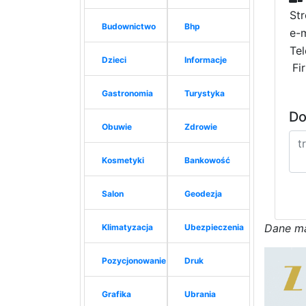
St
Budownictwo
Bhp
e-m
Tel
Dzieci
Informacje
Fi
Gastronomia
Turystyka
Do
Obuwie
Zdrowie
Kosmetyki
Bankowość
Salon
Geodezja
D
a
n
e
m
Klimatyzacja
Ubezpieczenia
Pozycjonowanie
Druk
Grafika
Ubrania