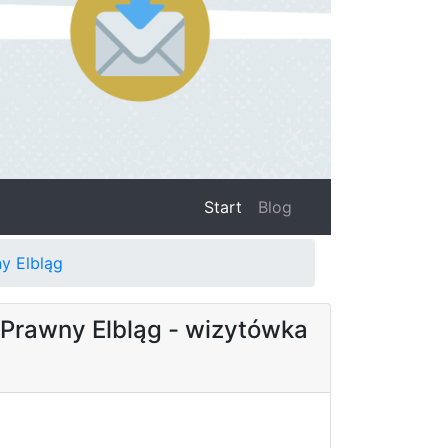
(current)
Start
Blog
y Elbląg
Prawny Elbląg - wizytówka