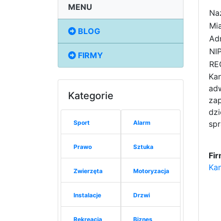
MENU
Na
Mia
BLOG
Adr
NIP
FIRMY
RE
Kan
ad
Kategorie
zap
dzi
Sport
Alarm
spr
Prawo
Sztuka
Fi
Kan
Zwierzęta
Motoryzacja
Instalacje
Drzwi
Rekreacja
Biznes