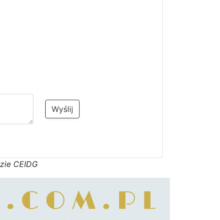
Wyślij
azie CEIDG