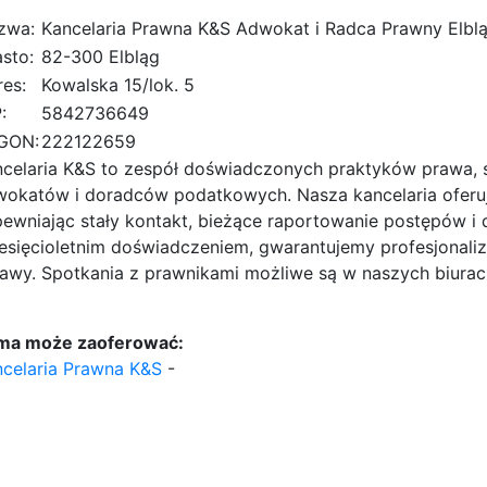
zwa:
Kancelaria Prawna K&S Adwokat i Radca Prawny Elbl
sto:
82-300 Elbląg
es:
Kowalska 15/lok. 5
:
5842736649
GON:
222122659
celaria K&S to zespół doświadczonych praktyków prawa, 
wokatów i doradców podatkowych. Nasza kancelaria oferu
ewniając stały kontakt, bieżące raportowanie postępów i 
esięcioletnim doświadczeniem, gwarantujemy profesjonal
awy. Spotkania z prawnikami możliwe są w naszych biurac
rma może zaoferować:
celaria Prawna K&S
-