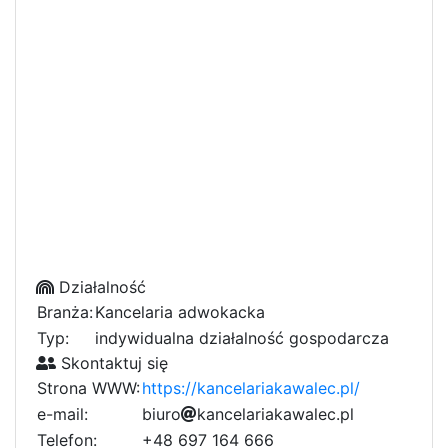
Działalność
Branża:
Kancelaria adwokacka
Typ:
indywidualna działalność gospodarcza
Skontaktuj się
Strona WWW:
https://kancelariakawalec.pl/
e-mail:
b
i
u
r
o
1
k
a
n
c
0
e
l
a
r
i
1
a
k
a
f
w
a
l
e
c
.
p
l
4
f
c
Telefon:
+48 697 164 666