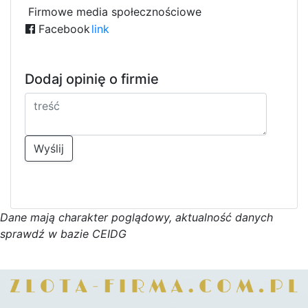
1
5
Firmowe media społecznościowe
Facebook
link
Dodaj opinię o firmie
Wyślij
D
a
n
e
m
a
j
ą
c
h
a
r
a
k
t
e
r poglądowy,
a
k
t
u
a
l
n
o
ś
ć
d
a
n
y
c
h
s
p
r
a
w
d
ź w bazie CEIDG