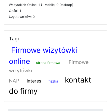
W
s
z
y
s
t
k
i
c
h
O
n
l
i
n
e: 1 (1
M
o
b
i
l
e, 0
D
e
s
k
t
o
p)
G
o
ś
c
i: 1
U
ż
y
t
k
o
w
n
i
k
ó
w: 0
Tagi
Firmowe wizytówki
online
Firmowe
strona firmowa
wizytówki
kontakt
NAP
interes
fiszka
do firmy