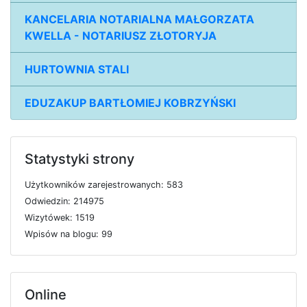
KANCELARIA NOTARIALNA MAŁGORZATA
KWELLA - NOTARIUSZ ZŁOTORYJA
HURTOWNIA STALI
EDUZAKUP BARTŁOMIEJ KOBRZYŃSKI
Statystyki strony
U
ż
y
t
k
o
w
n
i
k
ó
w
z
a
r
e
j
e
s
t
r
o
w
a
n
y
c
h: 583
O
d
w
i
e
d
z
i
n: 214975
W
i
z
y
t
ó
w
e
k: 1519
W
p
i
s
ó
w
n
a
b
l
o
g
u: 99
Online