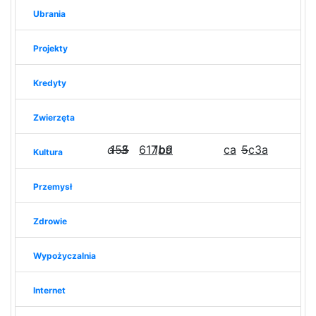
Ubrania
Projekty
Kredyty
Zwierzęta
d
155
3
617
1b9
bd
ca
5
c3a
Kultura
Przemysł
Zdrowie
Wypożyczalnia
Internet