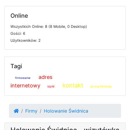
Online
W
s
z
y
s
t
k
i
c
h
O
n
l
i
n
e: 8 (8
M
o
b
i
l
e, 0
D
e
s
k
t
o
p)
G
o
ś
c
i: 6
U
ż
y
t
k
o
w
n
i
k
ó
w: 2
Tagi
adres
firmowanie
kontakt
internetowy
szyld
strona firmowa
Firmy
Holowanie Świdnica