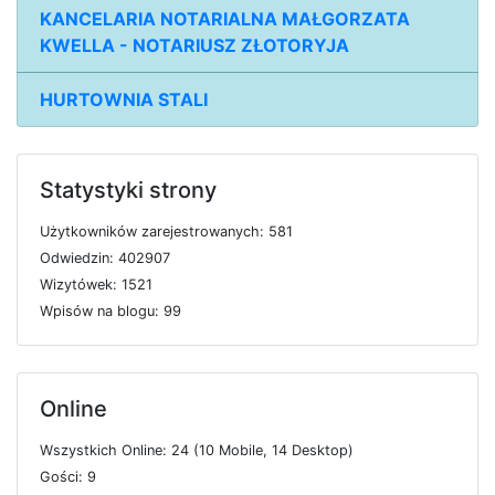
KANCELARIA NOTARIALNA MAŁGORZATA
KWELLA - NOTARIUSZ ZŁOTORYJA
HURTOWNIA STALI
Statystyki strony
U
ż
y
t
k
o
w
n
i
k
ó
w
z
a
r
e
j
e
s
t
r
o
w
a
n
y
c
h: 581
O
d
w
i
e
d
z
i
n: 402907
W
i
z
y
t
ó
w
e
k: 1521
W
p
i
s
ó
w
n
a
b
l
o
g
u: 99
Online
W
s
z
y
s
t
k
i
c
h
O
n
l
i
n
e: 24 (10
M
o
b
i
l
e, 14
D
e
s
k
t
o
p)
G
o
ś
c
i: 9