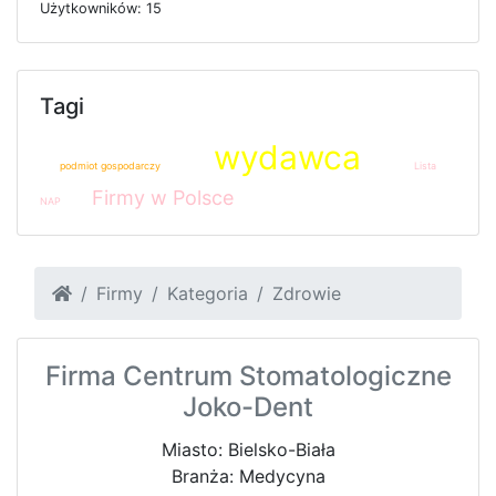
U
ż
y
t
k
o
w
n
i
k
ó
w: 15
Tagi
wydawca
podmiot gospodarczy
Lista
Firmy w Polsce
NAP
Firmy
Kategoria
Zdrowie
Firma Centrum Stomatologiczne
Joko-Dent
Miasto: Bielsko-Biała
Branża: Medycyna