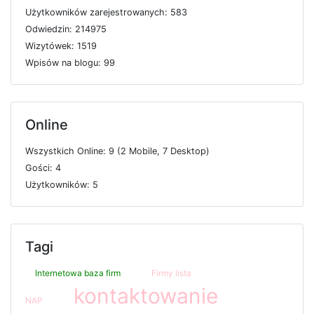
U
ż
y
t
k
o
w
n
i
k
ó
w
z
a
r
e
j
e
s
t
r
o
w
a
n
y
c
h: 583
O
d
w
i
e
d
z
i
n: 214975
W
i
z
y
t
ó
w
e
k: 1519
W
p
i
s
ó
w
n
a
b
l
o
g
u: 99
Online
W
s
z
y
s
t
k
i
c
h
O
n
l
i
n
e: 9 (2
M
o
b
i
l
e, 7
D
e
s
k
t
o
p)
G
o
ś
c
i: 4
U
ż
y
t
k
o
w
n
i
k
ó
w: 5
Tagi
Internetowa baza firm
Firmy lista
kontaktowanie
NAP