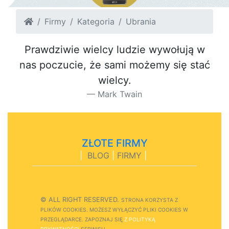
Firmy
Kategoria
Ubrania
Prawdziwie wielcy ludzie wywołują w
nas poczucie, że sami możemy się stać
wielcy.
Mark Twain
ZŁOTE FIRMY
|
BLOG
|
FIRMY
|
© ALL RIGHT RESERVED.
STRONA
K
O
R
Z
Y
S
T
A Z
PLIKÓW COOKIES.
M
O
Ż
E
S
Z
W
Y
Ł
Ą
C
Z
Y
Ć
P
L
I
K
I
C
O
O
K
I
E
S W
PRZEGLĄDARCE.
Z
A
P
O
Z
N
A
J
S
I
Ę
Z POLITYKĄ
PRYWATNOŚCI
S
E
R
W
I
S
U.