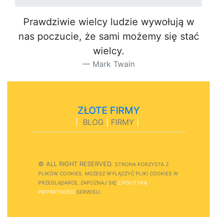
Prawdziwie wielcy ludzie wywołują w
nas poczucie, że sami możemy się stać
wielcy.
Mark Twain
ZŁOTE FIRMY
|
BLOG
|
FIRMY
|
© ALL RIGHT RESERVED.
STRONA
K
O
R
Z
Y
S
T
A Z
PLIKÓW COOKIES.
M
O
Ż
E
S
Z
W
Y
Ł
Ą
C
Z
Y
Ć
P
L
I
K
I
C
O
O
K
I
E
S W
PRZEGLĄDARCE.
Z
A
P
O
Z
N
A
J
S
I
Ę
Z POLITYKĄ
PRYWATNOŚCI
S
E
R
W
I
S
U.