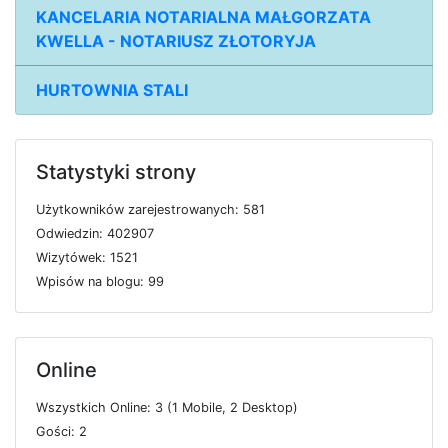
KANCELARIA NOTARIALNA MAŁGORZATA
KWELLA - NOTARIUSZ ZŁOTORYJA
HURTOWNIA STALI
Statystyki strony
U
ż
y
t
k
o
w
n
i
k
ó
w
z
a
r
e
j
e
s
t
r
o
w
a
n
y
c
h: 581
O
d
w
i
e
d
z
i
n: 402907
W
i
z
y
t
ó
w
e
k: 1521
W
p
i
s
ó
w
n
a
b
l
o
g
u: 99
Online
W
s
z
y
s
t
k
i
c
h
O
n
l
i
n
e: 3 (1
M
o
b
i
l
e, 2
D
e
s
k
t
o
p)
G
o
ś
c
i: 2