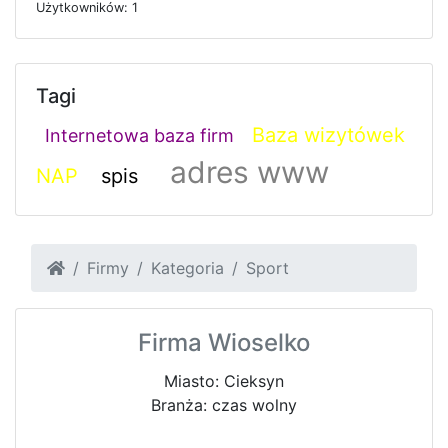
U
ż
y
t
k
o
w
n
i
k
ó
w: 1
Tagi
Baza wizytówek
Internetowa baza firm
adres www
NAP
spis
Firmy
Kategoria
Sport
Firma Wioselko
Miasto: Cieksyn
Branża: czas wolny