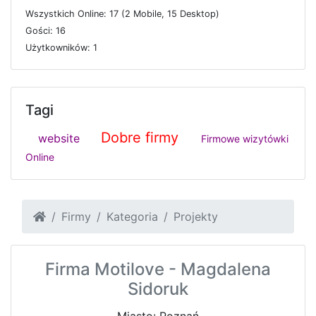
W
s
z
y
s
t
k
i
c
h
O
n
l
i
n
e: 17 (2
M
o
b
i
l
e, 15
D
e
s
k
t
o
p)
G
o
ś
c
i: 16
U
ż
y
t
k
o
w
n
i
k
ó
w: 1
Tagi
Dobre firmy
website
Firmowe wizytówki
Online
Firmy
Kategoria
Projekty
Firma Motilove - Magdalena
Sidoruk
Miasto: Poznań