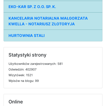
EKO-KAR SP. Z O.O. SP. K.
KANCELARIA NOTARIALNA MAŁGORZATA
KWELLA - NOTARIUSZ ZŁOTORYJA
HURTOWNIA STALI
Statystyki strony
U
ż
y
t
k
o
w
n
i
k
ó
w
z
a
r
e
j
e
s
t
r
o
w
a
n
y
c
h: 581
O
d
w
i
e
d
z
i
n: 402907
W
i
z
y
t
ó
w
e
k: 1521
W
p
i
s
ó
w
n
a
b
l
o
g
u: 99
Online