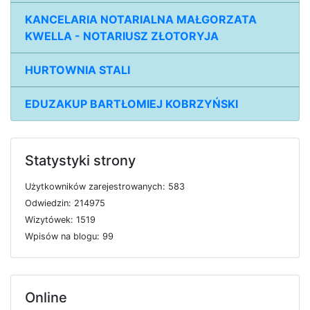
KANCELARIA NOTARIALNA MAŁGORZATA
KWELLA - NOTARIUSZ ZŁOTORYJA
HURTOWNIA STALI
EDUZAKUP BARTŁOMIEJ KOBRZYŃSKI
Statystyki strony
U
ż
y
t
k
o
w
n
i
k
ó
w
z
a
r
e
j
e
s
t
r
o
w
a
n
y
c
h: 583
O
d
w
i
e
d
z
i
n: 214975
W
i
z
y
t
ó
w
e
k: 1519
W
p
i
s
ó
w
n
a
b
l
o
g
u: 99
Online