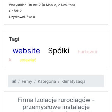
W
s
z
y
s
t
k
i
c
h
O
n
l
i
n
e: 2 (0
M
o
b
i
l
e, 2
D
e
s
k
t
o
p)
G
o
ś
c
i: 2
U
ż
y
t
k
o
w
n
i
k
ó
w: 0
Tagi
website
Spółki
hurtowni
k
umawiać
Firmy
Kategoria
Klimatyzacja
Firma Izolacje rurociągów -
przemysłowe instalacje