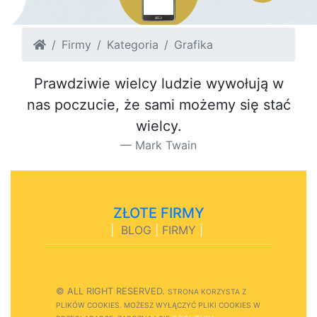
Firmy
Kategoria
Grafika
Prawdziwie wielcy ludzie wywołują w
nas poczucie, że sami możemy się stać
wielcy.
Mark Twain
ZŁOTE FIRMY
|
BLOG
|
FIRMY
|
© ALL RIGHT RESERVED.
STRONA
K
O
R
Z
Y
S
T
A Z
PLIKÓW COOKIES.
M
O
Ż
E
S
Z
W
Y
Ł
Ą
C
Z
Y
Ć
P
L
I
K
I
C
O
O
K
I
E
S W