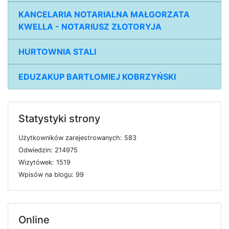
KANCELARIA NOTARIALNA MAŁGORZATA
KWELLA - NOTARIUSZ ZŁOTORYJA
HURTOWNIA STALI
EDUZAKUP BARTŁOMIEJ KOBRZYŃSKI
Statystyki strony
U
ż
y
t
k
o
w
n
i
k
ó
w
z
a
r
e
j
e
s
t
r
o
w
a
n
y
c
h: 583
O
d
w
i
e
d
z
i
n: 214975
W
i
z
y
t
ó
w
e
k: 1519
W
p
i
s
ó
w
n
a
b
l
o
g
u: 99
Online