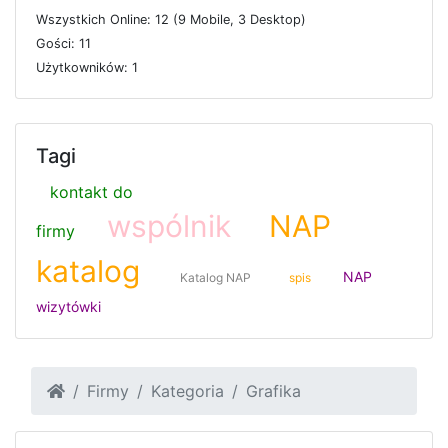
W
s
z
y
s
t
k
i
c
h
O
n
l
i
n
e: 12 (9
M
o
b
i
l
e, 3
D
e
s
k
t
o
p)
G
o
ś
c
i: 11
U
ż
y
t
k
o
w
n
i
k
ó
w: 1
Tagi
kontakt do
wspólnik
NAP
firmy
katalog
NAP
Katalog NAP
spis
wizytówki
Firmy
Kategoria
Grafika