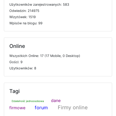
U
ż
y
t
k
o
w
n
i
k
ó
w
z
a
r
e
j
e
s
t
r
o
w
a
n
y
c
h: 583
O
d
w
i
e
d
z
i
n: 214975
W
i
z
y
t
ó
w
e
k: 1519
W
p
i
s
ó
w
n
a
b
l
o
g
u: 99
Online
W
s
z
y
s
t
k
i
c
h
O
n
l
i
n
e: 17 (17
M
o
b
i
l
e, 0
D
e
s
k
t
o
p)
G
o
ś
c
i: 9
U
ż
y
t
k
o
w
n
i
k
ó
w: 8
Tagi
dane
Działalność jednoosobowa
Firmy online
forum
firmowe