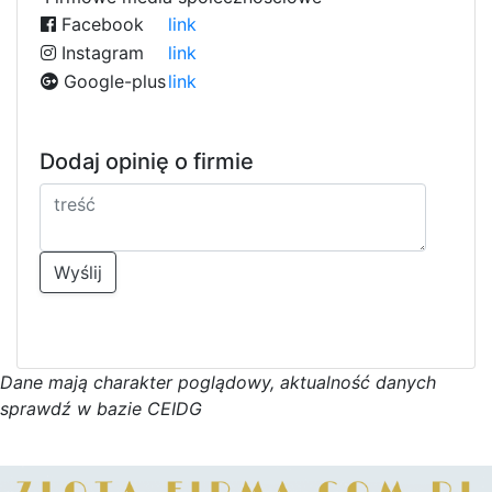
Facebook
link
Instagram
link
Google-plus
link
Dodaj opinię o firmie
Wyślij
D
a
n
e
m
a
j
ą
c
h
a
r
a
k
t
e
r poglądowy,
a
k
t
u
a
l
n
o
ś
ć
d
a
n
y
c
h
s
p
r
a
w
d
ź w bazie CEIDG