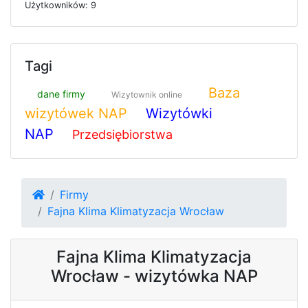
U
ż
y
t
k
o
w
n
i
k
ó
w: 9
Tagi
Baza
dane firmy
Wizytownik online
wizytówek NAP
Wizytówki
NAP
Przedsiębiorstwa
Firmy
Fajna Klima Klimatyzacja Wrocław
Fajna Klima Klimatyzacja
Wrocław - wizytówka NAP