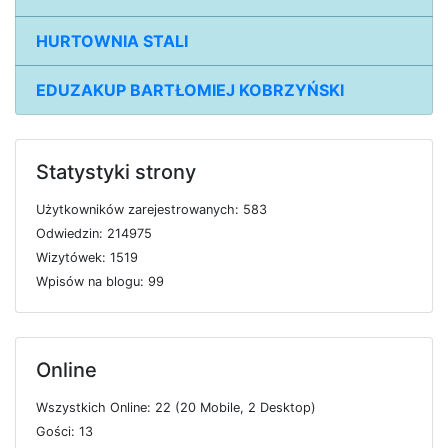
HURTOWNIA STALI
EDUZAKUP BARTŁOMIEJ KOBRZYŃSKI
Statystyki strony
U
ż
y
t
k
o
w
n
i
k
ó
w
z
a
r
e
j
e
s
t
r
o
w
a
n
y
c
h: 583
O
d
w
i
e
d
z
i
n: 214975
W
i
z
y
t
ó
w
e
k: 1519
W
p
i
s
ó
w
n
a
b
l
o
g
u: 99
Online
W
s
z
y
s
t
k
i
c
h
O
n
l
i
n
e: 22 (20
M
o
b
i
l
e, 2
D
e
s
k
t
o
p)
G
o
ś
c
i: 13