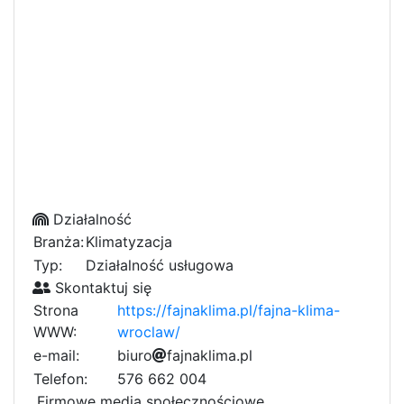
Działalność
Branża:
Klimatyzacja
Typ:
Działalność usługowa
Skontaktuj się
Strona
https://fajnaklima.pl/fajna-klima-
WWW:
wroclaw/
e-mail:
b
i
u
r
o
d
f
6
a
b
j
n
6
a
k
l
a
i
2
m
8
a
.
p
l
9
b
0
8
Telefon:
576 662 004
3
d
a
Firmowe media społecznościowe