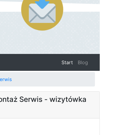
(current)
Start
Blog
erwis
ontaż Serwis - wizytówka