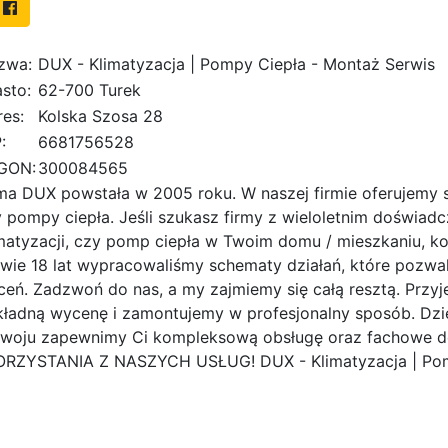
zwa:
DUX - Klimatyzacja | Pompy Ciepła - Montaż Serwis
sto:
62-700 Turek
es:
Kolska Szosa 28
:
6681756528
GON:
300084565
ma DUX powstała w 2005 roku. W naszej firmie oferujemy s
 pompy ciepła. Jeśli szukasz firmy z wieloletnim doświad
matyzacji, czy pomp ciepła w Twoim domu / mieszkaniu, kon
wie 18 lat wypracowaliśmy schematy działań, które pozwala
ceń. Zadzwoń do nas, a my zajmiemy się całą resztą. Przy
ładną wycenę i zamontujemy w profesjonalny sposób. Dzię
zwoju zapewnimy Ci kompleksową obsługę oraz fachowe
ORZYSTANIA Z NASZYCH USŁUG! DUX - Klimatyzacja | Pom