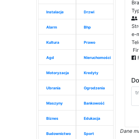
Bra
Typ
Instalacje
Drzwi
St
Alarm
Bhp
e-m
Tel
Kultura
Prawo
Fi
F
Agd
Nieruchomości
Motoryzacja
Kredyty
Do
Ubrania
Ogrodzenia
Maszyny
Bankowość
Biznes
Edukacja
D
a
n
e
m
Budownictwo
Sport