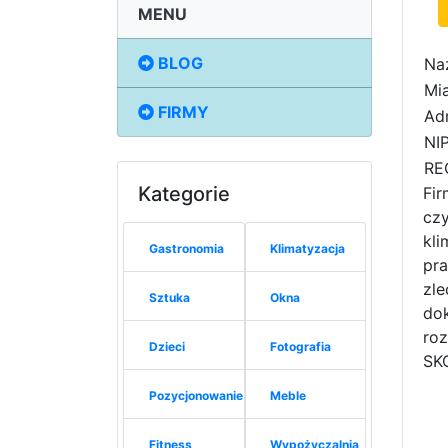
MENU
BLOG
Na
Mia
FIRMY
Adr
NIP
RE
Kategorie
Fir
czy
kli
Gastronomia
Klimatyzacja
pra
zle
Sztuka
Okna
dok
ro
Dzieci
Fotografia
SK
Pozycjonowanie
Meble
Fitness
Wypożyczalnia