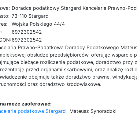
zwa:
Doradca podatkowy Stargard Kancelaria Prawno-Po
sto:
73-110 Stargard
es:
Wojska Polskiego 44/4
:
6972302542
GON:
6972302542
ncelaria Prawno-Podatkowa Doradcy Podatkowego Mateusza
pleksowej obsłudze przedsiębiorców, oferując wsparcie 
jmujące bieżące rozliczenia podatkowe, doradztwo przy za
rezentację przed organami skarbowymi, oraz analizę rozl
wiadczenie obejmuje także doradztwo prawne, windykację
eruchomości oraz doradztwo środowiskowe.
rma może zaoferować:
celaria podatkowa Stargard
-Mateusz Synoradzki