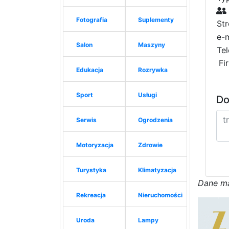
Fotografia
Suplementy
St
e-m
Salon
Maszyny
Tel
Fi
Edukacja
Rozrywka
Sport
Usługi
Do
Serwis
Ogrodzenia
Motoryzacja
Zdrowie
Turystyka
Klimatyzacja
D
a
n
e
m
Rekreacja
Nieruchomości
Uroda
Lampy