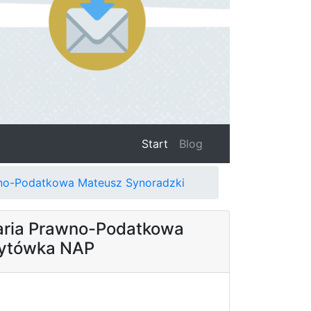
(current)
Start
Blog
wno-Podatkowa Mateusz Synoradzki
aria Prawno-Podatkowa
zytówka NAP