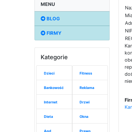
MENU
Na
Mia
BLOG
Adr
NIP
FIRMY
RE
Ka
kom
Kategorie
obe
rep
Dzieci
Fitness
doś
ni
Bankowość
Reklama
Fi
Internet
Drzwi
Kan
Dieta
Okna
Agd
Prawo