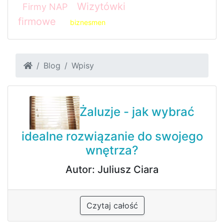
Wizytówki
Firmy NAP
firmowe
biznesmen
Blog
Wpisy
Żaluzje - jak wybrać
idealne rozwiązanie do swojego
wnętrza?
Autor: Juliusz Ciara
Czytaj całość