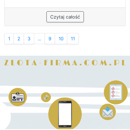
Czytaj całość
1
2
3
...
9
10
11