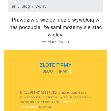
Blog
Wpisy
Prawdziwie wielcy ludzie wywołują w
nas poczucie, że sami możemy się stać
wielcy.
Mark Twain
ZŁOTE FIRMY
|
BLOG
|
FIRMY
|
© ALL RIGHT RESERVED.
STRONA
K
O
R
Z
Y
S
T
A Z
PLIKÓW COOKIES.
M
O
Ż
E
S
Z
W
Y
Ł
Ą
C
Z
Y
Ć
P
L
I
K
I
C
O
O
K
I
E
S W
PRZEGLĄDARCE.
Z
A
P
O
Z
N
A
J
S
I
Ę
Z POLITYKĄ
PRYWATNOŚCI
S
E
R
W
I
S
U.