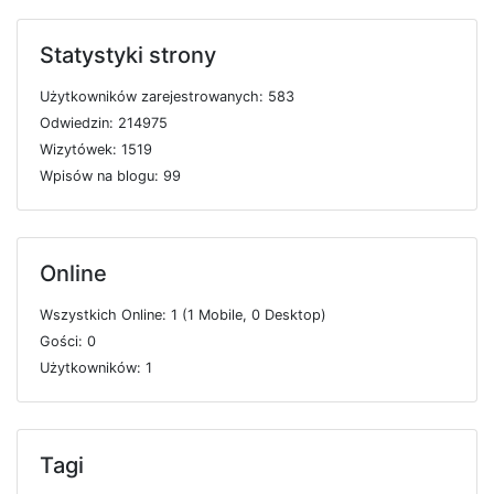
Statystyki strony
U
ż
y
t
k
o
w
n
i
k
ó
w
z
a
r
e
j
e
s
t
r
o
w
a
n
y
c
h: 583
O
d
w
i
e
d
z
i
n: 214975
W
i
z
y
t
ó
w
e
k: 1519
W
p
i
s
ó
w
n
a
b
l
o
g
u: 99
Online
W
s
z
y
s
t
k
i
c
h
O
n
l
i
n
e: 1 (1
M
o
b
i
l
e, 0
D
e
s
k
t
o
p)
G
o
ś
c
i: 0
U
ż
y
t
k
o
w
n
i
k
ó
w: 1
Tagi