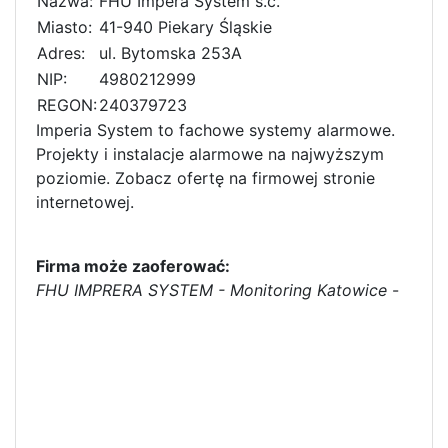
Nazwa:
FHU Impera System s.c.
Miasto:
41-940 Piekary Śląskie
Adres:
ul. Bytomska 253A
NIP:
4980212999
REGON:
240379723
Imperia System to fachowe systemy alarmowe.
Projekty i instalacje alarmowe na najwyższym
poziomie. Zobacz ofertę na firmowej stronie
internetowej.
Firma może zaoferować:
FHU IMPRERA SYSTEM - Monitoring Katowice
-