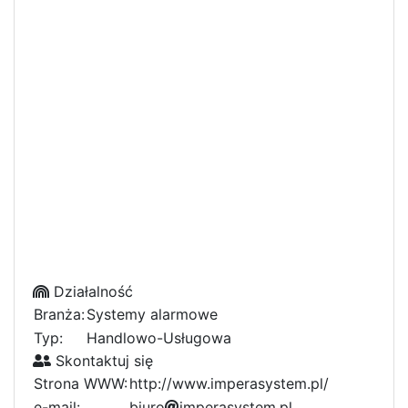
Działalność
Branża:
Systemy alarmowe
Typ:
Handlowo-Usługowa
Skontaktuj się
Strona WWW:
http://www.imperasystem.pl/
e-mail:
b
a
i
u
r
o
i
m
p
d
e
5
r
a
s
y
s
t
e
m
.
f
p
3
l