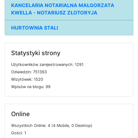
KANCELARIA NOTARIALNA MAŁGORZATA
KWELLA - NOTARIUSZ ZŁOTORYJA
HURTOWNIA STALI
Statystyki strony
U
ż
y
t
k
o
w
n
i
k
ó
w
z
a
r
e
j
e
s
t
r
o
w
a
n
y
c
h: 1291
O
d
w
i
e
d
z
i
n: 751393
W
i
z
y
t
ó
w
e
k: 1520
W
p
i
s
ó
w
n
a
b
l
o
g
u: 99
Online
W
s
z
y
s
t
k
i
c
h
O
n
l
i
n
e: 4 (4
M
o
b
i
l
e, 0
D
e
s
k
t
o
p)
G
o
ś
c
i: 1