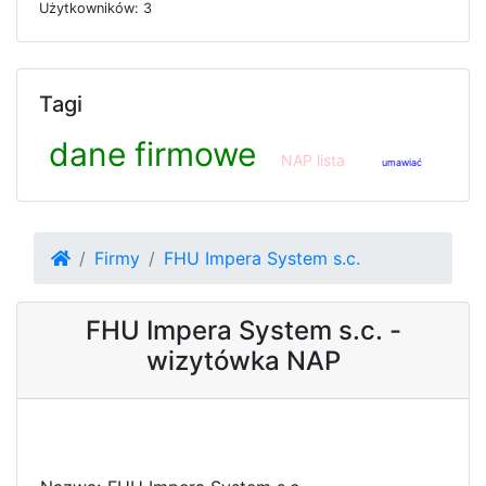
U
ż
y
t
k
o
w
n
i
k
ó
w: 3
Tagi
dane firmowe
NAP lista
umawiać
Firmy
FHU Impera System s.c.
FHU Impera System s.c. -
wizytówka NAP