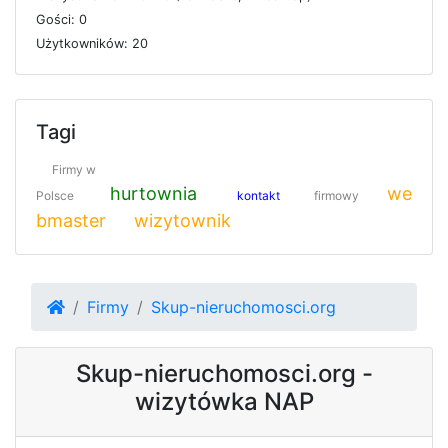
G
o
ś
c
i: 0
U
ż
y
t
k
o
w
n
i
k
ó
w: 20
Tagi
Firmy w
hurtownia
we
Polsce
kontakt
firmowy
bmaster
wizytownik
Firmy
Skup-nieruchomosci.org
Skup-nieruchomosci.org -
wizytówka NAP