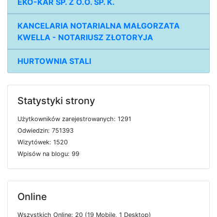
EKO-KAR SP. Z O.O. SP. K.
KANCELARIA NOTARIALNA MAŁGORZATA
KWELLA - NOTARIUSZ ZŁOTORYJA
HURTOWNIA STALI
Statystyki strony
U
ż
y
t
k
o
w
n
i
k
ó
w
z
a
r
e
j
e
s
t
r
o
w
a
n
y
c
h: 1291
O
d
w
i
e
d
z
i
n: 751393
W
i
z
y
t
ó
w
e
k: 1520
W
p
i
s
ó
w
n
a
b
l
o
g
u: 99
Online
W
s
z
y
s
t
k
i
c
h
O
n
l
i
n
e: 20 (19
M
o
b
i
l
e, 1
D
e
s
k
t
o
p)