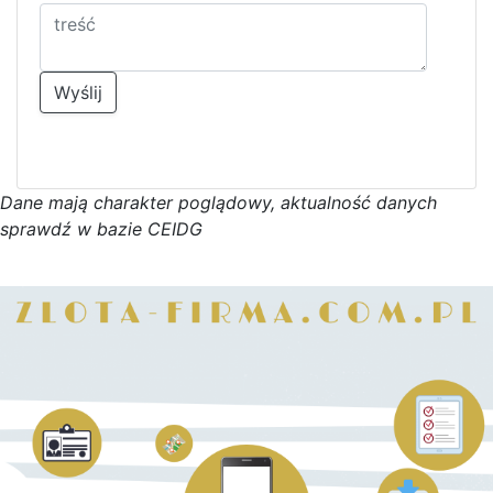
Wyślij
D
a
n
e
m
a
j
ą
c
h
a
r
a
k
t
e
r poglądowy,
a
k
t
u
a
l
n
o
ś
ć
d
a
n
y
c
h
s
p
r
a
w
d
ź w bazie CEIDG