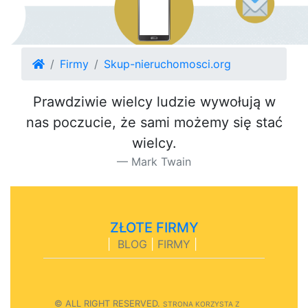
Firmy
Skup-nieruchomosci.org
Prawdziwie wielcy ludzie wywołują w
nas poczucie, że sami możemy się stać
wielcy.
Mark Twain
ZŁOTE FIRMY
|
BLOG
|
FIRMY
|
© ALL RIGHT RESERVED.
STRONA
K
O
R
Z
Y
S
T
A Z