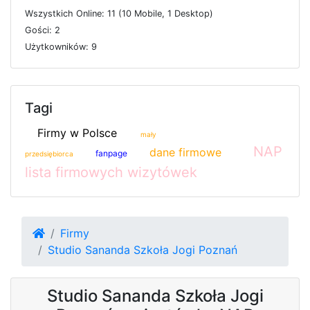
W
s
z
y
s
t
k
i
c
h
O
n
l
i
n
e: 11 (10
M
o
b
i
l
e, 1
D
e
s
k
t
o
p)
G
o
ś
c
i: 2
U
ż
y
t
k
o
w
n
i
k
ó
w: 9
Tagi
Firmy w Polsce
mały
NAP
dane firmowe
fanpage
przedsiębiorca
lista firmowych wizytówek
Firmy
Studio Sananda Szkoła Jogi Poznań
Studio Sananda Szkoła Jogi