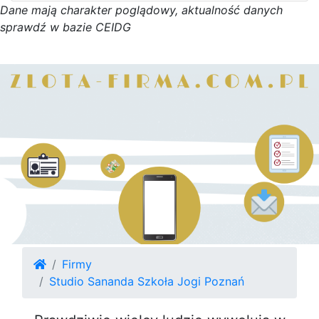
D
a
n
e
m
a
j
ą
c
h
a
r
a
k
t
e
r poglądowy,
a
k
t
u
a
l
n
o
ś
ć
d
a
n
y
c
h
s
p
r
a
w
d
ź w bazie CEIDG
Firmy
Studio Sananda Szkoła Jogi Poznań