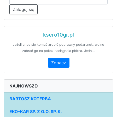
Zaloguj się
ksero10gr.pl
Jeżeli chce się komuś zrobić poprawny podarunek, wolno
zabrać go na pokaz naciągania płótna. Jedn...
Zobacz
NAJNOWSZE:
BARTOSZ KOTERBA
EKO-KAR SP. Z O.O. SP. K.