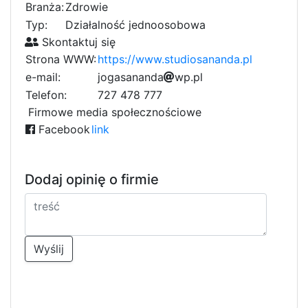
Branża:
Zdrowie
Typ:
Działalność jednoosobowa
Skontaktuj się
Strona WWW:
https://www.studiosananda.pl
e-mail:
6
j
8
o
g
a
s
a
n
a
n
d
f
a
9
w
p
.
p
l
3
4
5
Telefon:
727 478 777
9
Firmowe media społecznościowe
Facebook
link
Dodaj opinię o firmie
Wyślij