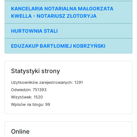
KANCELARIA NOTARIALNA MAŁGORZATA
KWELLA - NOTARIUSZ ZŁOTORYJA
HURTOWNIA STALI
EDUZAKUP BARTŁOMIEJ KOBRZYŃSKI
Statystyki strony
U
ż
y
t
k
o
w
n
i
k
ó
w
z
a
r
e
j
e
s
t
r
o
w
a
n
y
c
h: 1291
O
d
w
i
e
d
z
i
n: 751393
W
i
z
y
t
ó
w
e
k: 1520
W
p
i
s
ó
w
n
a
b
l
o
g
u: 99
Online