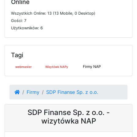
Online
W
s
z
y
s
t
k
i
c
h
O
n
l
i
n
e: 13 (13
M
o
b
i
l
e, 0
D
e
s
k
t
o
p)
G
o
ś
c
i: 7
U
ż
y
t
k
o
w
n
i
k
ó
w: 6
Tagi
Firmy NAP
webmaster
Wizytówk NAPy
Firmy
SDP Finanse Sp. z o.o.
SDP Finanse Sp. z o.o. -
wizytówka NAP