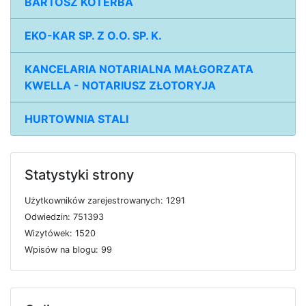
BARTOSZ KOTERBA
EKO-KAR SP. Z O.O. SP. K.
KANCELARIA NOTARIALNA MAŁGORZATA
KWELLA - NOTARIUSZ ZŁOTORYJA
HURTOWNIA STALI
Statystyki strony
U
ż
y
t
k
o
w
n
i
k
ó
w
z
a
r
e
j
e
s
t
r
o
w
a
n
y
c
h: 1291
O
d
w
i
e
d
z
i
n: 751393
W
i
z
y
t
ó
w
e
k: 1520
W
p
i
s
ó
w
n
a
b
l
o
g
u: 99