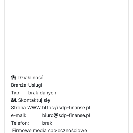
Działalność
Branża:
Usługi
Typ:
brak danych
Skontaktuj się
Strona WWW:
https://sdp-finanse.pl
e-mail:
b
f
i
u
r
o
s
d
p
-
f
i
n
a
n
s
e
.
0
p
l
1
Telefon:
brak
Firmowe media społecznościowe