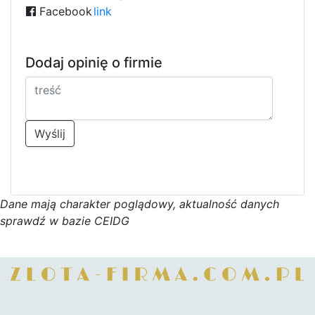
Facebook
link
Dodaj opinię o firmie
Wyślij
D
a
n
e
m
a
j
ą
c
h
a
r
a
k
t
e
r poglądowy,
a
k
t
u
a
l
n
o
ś
ć
d
a
n
y
c
h
s
p
r
a
w
d
ź w bazie CEIDG