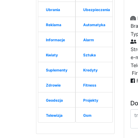
Ubrania
Ubezpieczenia
Reklama
Automatyka
Bra
Typ
Informacje
Alarm
St
Kwiaty
Sztuka
e-m
Tel
Suplementy
Kredyty
Fi
F
Zdrowie
Fitness
Geodezja
Projekty
Do
Telewizja
Gsm