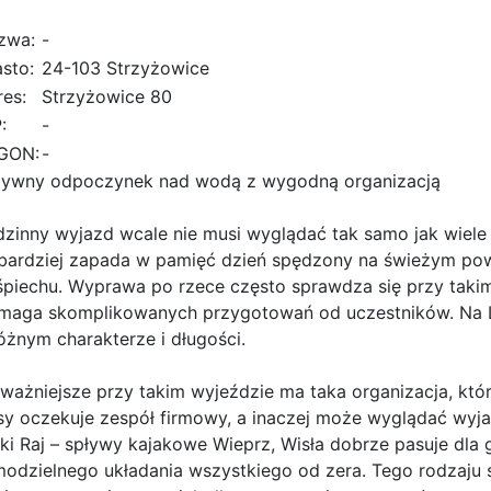
zwa:
-
sto:
24-103 Strzyżowice
es:
Strzyżowice 80
:
-
GON:
-
tywny odpoczynek nad wodą z wygodną organizacją
zinny wyjazd wcale nie musi wyglądać tak samo jak wiel
bardziej zapada w pamięć dzień spędzony na świeżym pow
piechu. Wyprawa po rzece często sprawdza się przy taki
maga skomplikowanych przygotowań od uczestników. Na Lu
óżnym charakterze i długości.
ważniejsze przy takim wyjeździe ma taka organizacja, któr
sy oczekuje zespół firmowy, a inaczej może wyglądać wy
ki Raj – spływy kajakowe Wieprz, Wisła dobrze pasuje dl
odzielnego układania wszystkiego od zera. Tego rodzaju 