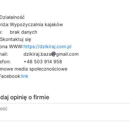
Działalność
nża:
Wypożyczalnia kajaków
:
brak danych
Skontaktuj się
rona WWW:
https://dzikiraj.com.pl
ail:
a
d
z
i
k
f
i
d
r
a
j
7
.
b
a
z
a
g
2
m
a
d
i
l
.
c
0
o
m
6
4
5
5
5
efon:
+48 503 914 958
2
6
rmowe media społecznościowe
acebook
link
daj opinię o firmie