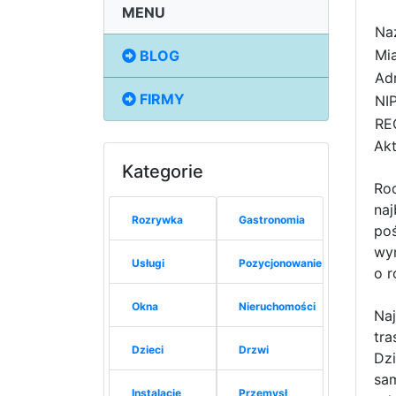
MENU
Na
Mia
BLOG
Adr
FIRMY
NIP
RE
Ak
Kategorie
Rod
naj
Rozrywka
Gastronomia
poś
wy
Usługi
Pozycjonowanie
o r
Okna
Nieruchomości
Naj
tra
Dzieci
Drzwi
Dzi
sam
Instalacje
Przemysł