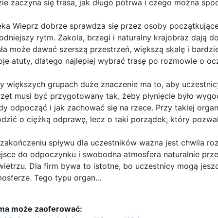
ie zaczyna się trasa, jak długo potrwa i czego można spo
ka Wieprz dobrze sprawdza się przez osoby początkujące,
odniejszy rytm. Zakola, brzegi i naturalny krajobraz dają d
ła może dawać szerszą przestrzeń, większą skalę i bardzi
je atuty, dlatego najlepiej wybrać trasę po rozmowie o o
y większych grupach duże znaczenie ma to, aby uczestnicy 
zęt musi być przygotowany tak, żeby płynięcie było wygo
dy odpocząć i jak zachować się na rzece. Przy takiej organi
dzić o ciężką odprawę, lecz o taki porządek, który pozw
zakończeniu spływu dla uczestników ważna jest chwila ro
jsce do odpoczynku i swobodna atmosfera naturalnie prz
ietrzu. Dla firm bywa to istotne, bo uczestnicy mogą jes
osferze. Tego typu organ...
rma może zaoferować: