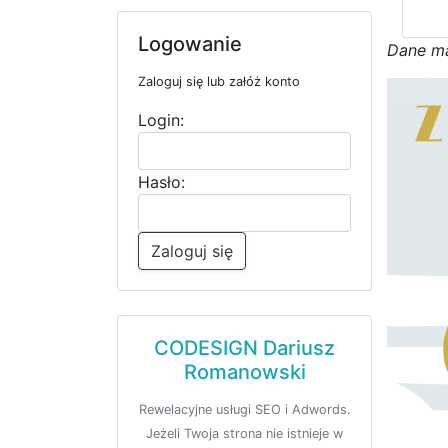
Logowanie
D
a
n
e
m
Zaloguj się lub załóż konto
Login:
Hasło:
Zaloguj się
CODESIGN Dariusz
Romanowski
Rewelacyjne usługi SEO i Adwords.
Jeżeli Twoja strona nie istnieje w