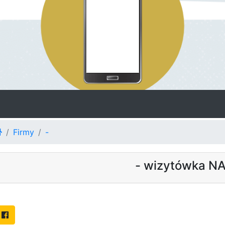
Firmy
-
- wizytówka N