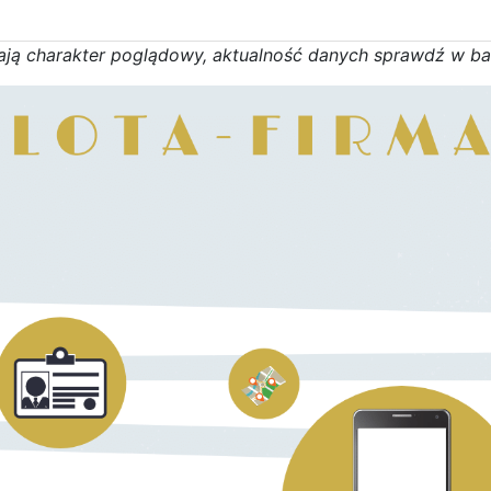
a
j
ą
c
h
a
r
a
k
t
e
r poglądowy,
a
k
t
u
a
l
n
o
ś
ć
d
a
n
y
c
h
s
p
r
a
w
d
ź w b