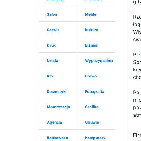
gdz
Salon
Meble
Rze
łag
Serwis
Kultura
Wis
swo
Druk
Biznes
Prz
Uroda
Wypożyczalnia
Spr
kie
Rtv
Prawo
cho
Kosmetyki
Fotografia
Po 
mie
pow
Motoryzacja
Grafika
atm
Agencja
Obuwie
Fi
Bankowość
Komputery