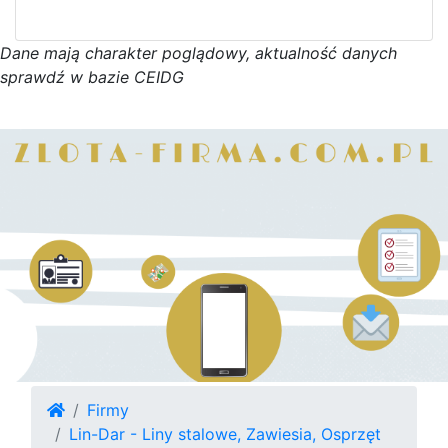
D
a
n
e
m
a
j
ą
c
h
a
r
a
k
t
e
r poglądowy,
a
k
t
u
a
l
n
o
ś
ć
d
a
n
y
c
h
s
p
r
a
w
d
ź w bazie CEIDG
Firmy
Lin-Dar - Liny stalowe, Zawiesia, Osprzęt