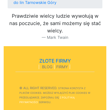
do lin Tarnowskie Góry
Prawdziwie wielcy ludzie wywołują w
nas poczucie, że sami możemy się stać
wielcy.
Mark Twain
ZŁOTE FIRMY
|
BLOG
|
FIRMY
|
© ALL RIGHT RESERVED.
STRONA
K
O
R
Z
Y
S
T
A Z
PLIKÓW COOKIES.
M
O
Ż
E
S
Z
W
Y
Ł
Ą
C
Z
Y
Ć
P
L
I
K
I
C
O
O
K
I
E
S W
PRZEGLĄDARCE.
Z
A
P
O
Z
N
A
J
S
I
Ę
Z POLITYKĄ
PRYWATNOŚCI
S
E
R
W
I
S
U.