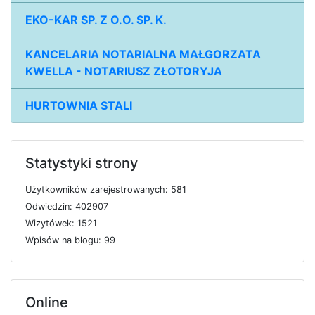
EKO-KAR SP. Z O.O. SP. K.
KANCELARIA NOTARIALNA MAŁGORZATA
KWELLA - NOTARIUSZ ZŁOTORYJA
HURTOWNIA STALI
Statystyki strony
U
ż
y
t
k
o
w
n
i
k
ó
w
z
a
r
e
j
e
s
t
r
o
w
a
n
y
c
h: 581
O
d
w
i
e
d
z
i
n: 402907
W
i
z
y
t
ó
w
e
k: 1521
W
p
i
s
ó
w
n
a
b
l
o
g
u: 99
Online