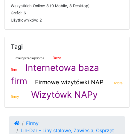
W
s
z
y
s
t
k
i
c
h
O
n
l
i
n
e: 8 (0
M
o
b
i
l
e, 8
D
e
s
k
t
o
p)
G
o
ś
c
i: 6
U
ż
y
t
k
o
w
n
i
k
ó
w: 2
Tagi
Baza
mikroprzedsiębiorca
Internetowa baza
firm
firm
Firmowe wizytówki NAP
Dobre
Wizytówk NAPy
firmy
Firmy
Lin-Dar - Liny stalowe, Zawiesia, Osprzęt