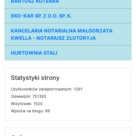
BARTOSZ KOTERBA
EKO-KAR SP. Z O.O. SP. K.
KANCELARIA NOTARIALNA MAŁGORZATA
KWELLA - NOTARIUSZ ZŁOTORYJA
HURTOWNIA STALI
Statystyki strony
U
ż
y
t
k
o
w
n
i
k
ó
w
z
a
r
e
j
e
s
t
r
o
w
a
n
y
c
h: 1291
O
d
w
i
e
d
z
i
n: 751393
W
i
z
y
t
ó
w
e
k: 1520
W
p
i
s
ó
w
n
a
b
l
o
g
u: 99