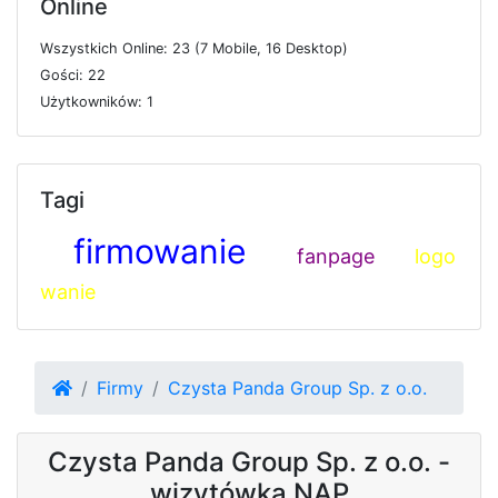
Online
W
s
z
y
s
t
k
i
c
h
O
n
l
i
n
e: 23 (7
M
o
b
i
l
e, 16
D
e
s
k
t
o
p)
G
o
ś
c
i: 22
U
ż
y
t
k
o
w
n
i
k
ó
w: 1
Tagi
firmowanie
fanpage
logo
wanie
Firmy
Czysta Panda Group Sp. z o.o.
Czysta Panda Group Sp. z o.o. -
wizytówka NAP