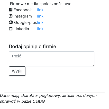
Firmowe media społecznościowe
Facebook
link
Instagram
link
Google-plus
link
Linkedin
link
Dodaj opinię o firmie
Wyślij
D
a
n
e
m
a
j
ą
c
h
a
r
a
k
t
e
r poglądowy,
a
k
t
u
a
l
n
o
ś
ć
d
a
n
y
c
h
s
p
r
a
w
d
ź w bazie CEIDG