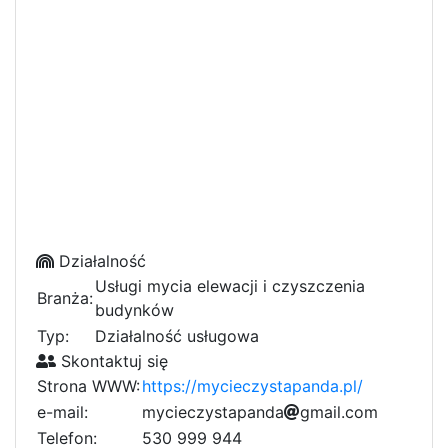
Działalność
Usługi mycia elewacji i czyszczenia
Branża:
budynków
Typ:
Działalność usługowa
Skontaktuj się
Strona WWW:
https://mycieczystapanda.pl/
e-mail:
m
y
c
i
e
c
z
y
s
t
a
p
a
n
d
a
3
g
m
a
i
l
.
c
o
2
m
Telefon:
530 999 944