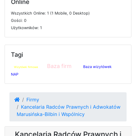
Online
W
s
z
y
s
t
k
i
c
h
O
n
l
i
n
e: 1 (1
M
o
b
i
l
e, 0
D
e
s
k
t
o
p)
G
o
ś
c
i: 0
U
ż
y
t
k
o
w
n
i
k
ó
w: 1
Tagi
Baza firm
Baza wizytówek
Wizytówki firmowe
NAP
Firmy
Kancelaria Radców Prawnych i Adwokatów
Marusińska-Bilbin i Wspólnicy
Kancelaria Radców Prawnych i