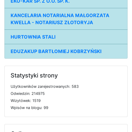
EKO-KAR SP. Z O.O. SP. K.
KANCELARIA NOTARIALNA MAŁGORZATA
KWELLA - NOTARIUSZ ZŁOTORYJA
HURTOWNIA STALI
EDUZAKUP BARTŁOMIEJ KOBRZYŃSKI
Statystyki strony
U
ż
y
t
k
o
w
n
i
k
ó
w
z
a
r
e
j
e
s
t
r
o
w
a
n
y
c
h: 583
O
d
w
i
e
d
z
i
n: 214975
W
i
z
y
t
ó
w
e
k: 1519
W
p
i
s
ó
w
n
a
b
l
o
g
u: 99