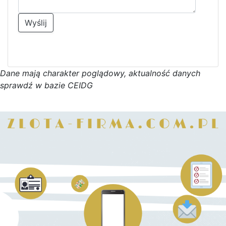
Wyślij
D
a
n
e
m
a
j
ą
c
h
a
r
a
k
t
e
r poglądowy,
a
k
t
u
a
l
n
o
ś
ć
d
a
n
y
c
h
s
p
r
a
w
d
ź w bazie CEIDG