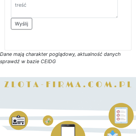
Wyślij
D
a
n
e
m
a
j
ą
c
h
a
r
a
k
t
e
r poglądowy,
a
k
t
u
a
l
n
o
ś
ć
d
a
n
y
c
h
s
p
r
a
w
d
ź w bazie CEIDG