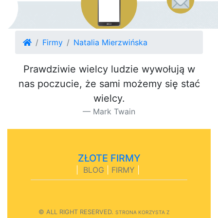
Firmy
Natalia Mierzwińska
Prawdziwie wielcy ludzie wywołują w
nas poczucie, że sami możemy się stać
wielcy.
Mark Twain
ZŁOTE FIRMY
|
BLOG
|
FIRMY
|
© ALL RIGHT RESERVED.
STRONA
K
O
R
Z
Y
S
T
A Z