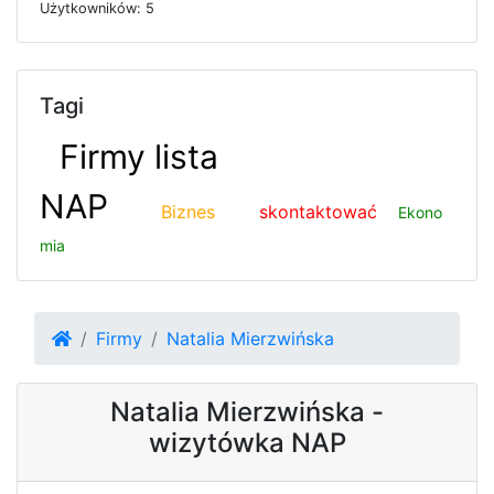
U
ż
y
t
k
o
w
n
i
k
ó
w: 5
Tagi
Firmy lista
NAP
Biznes
skontaktować
Ekono
mia
Firmy
Natalia Mierzwińska
Natalia Mierzwińska -
wizytówka NAP