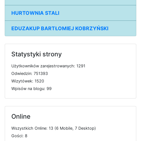
HURTOWNIA STALI
EDUZAKUP BARTŁOMIEJ KOBRZYŃSKI
Statystyki strony
U
ż
y
t
k
o
w
n
i
k
ó
w
z
a
r
e
j
e
s
t
r
o
w
a
n
y
c
h: 1291
O
d
w
i
e
d
z
i
n: 751393
W
i
z
y
t
ó
w
e
k: 1520
W
p
i
s
ó
w
n
a
b
l
o
g
u: 99
Online
W
s
z
y
s
t
k
i
c
h
O
n
l
i
n
e: 13 (6
M
o
b
i
l
e, 7
D
e
s
k
t
o
p)
G
o
ś
c
i: 8