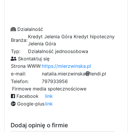
Działalność
Kredyt Jelenia Góra Kredyt hipoteczny
Branża:
Jelenia Góra
Typ:
Działalność jednoosobowa
Skontaktuj się
Strona WWW:
https://mierzwinska.pl
e-mail:
n
a
0
t
4
a
l
i
a
.
m
i
e
r
z
w
i
n
s
k
a
l
c
e
n
d
i
.
p
l
1
5
7
Telefon:
797933956
8
b
Firmowe media społecznościowe
Facebook
link
Google-plus
link
Dodaj opinię o firmie