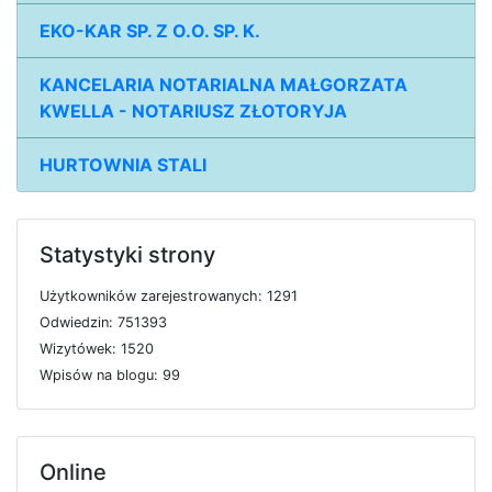
EKO-KAR SP. Z O.O. SP. K.
KANCELARIA NOTARIALNA MAŁGORZATA
KWELLA - NOTARIUSZ ZŁOTORYJA
HURTOWNIA STALI
Statystyki strony
U
ż
y
t
k
o
w
n
i
k
ó
w
z
a
r
e
j
e
s
t
r
o
w
a
n
y
c
h: 1291
O
d
w
i
e
d
z
i
n: 751393
W
i
z
y
t
ó
w
e
k: 1520
W
p
i
s
ó
w
n
a
b
l
o
g
u: 99
Online