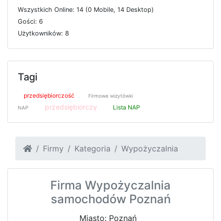
W
s
z
y
s
t
k
i
c
h
O
n
l
i
n
e: 14 (0
M
o
b
i
l
e, 14
D
e
s
k
t
o
p)
G
o
ś
c
i: 6
U
ż
y
t
k
o
w
n
i
k
ó
w: 8
Tagi
przedsiębiorczość
Firmowe wizytówki
przedsiębiorczy
Lista NAP
NAP
Firmy
Kategoria
Wypożyczalnia
Firma Wypożyczalnia
samochodów Poznań
Miasto: Poznań