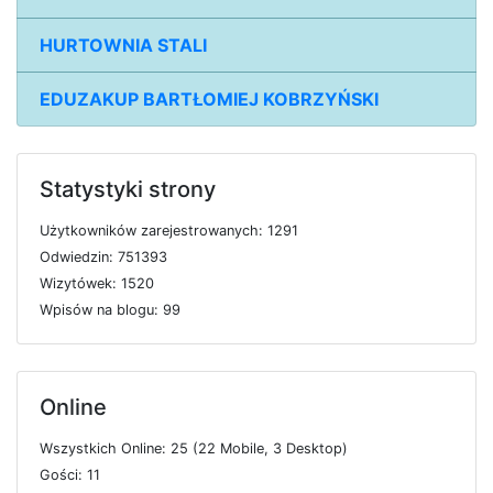
HURTOWNIA STALI
EDUZAKUP BARTŁOMIEJ KOBRZYŃSKI
Statystyki strony
U
ż
y
t
k
o
w
n
i
k
ó
w
z
a
r
e
j
e
s
t
r
o
w
a
n
y
c
h: 1291
O
d
w
i
e
d
z
i
n: 751393
W
i
z
y
t
ó
w
e
k: 1520
W
p
i
s
ó
w
n
a
b
l
o
g
u: 99
Online
W
s
z
y
s
t
k
i
c
h
O
n
l
i
n
e: 25 (22
M
o
b
i
l
e, 3
D
e
s
k
t
o
p)
G
o
ś
c
i: 11