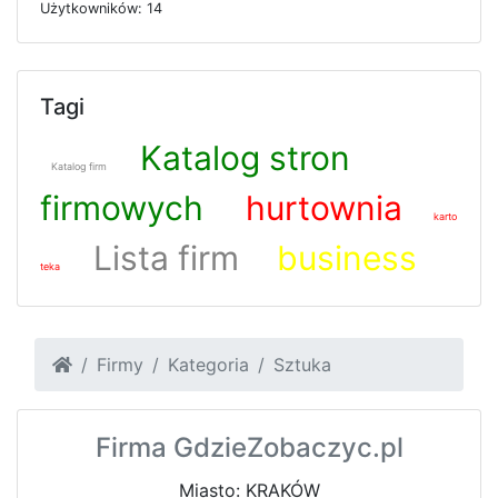
U
ż
y
t
k
o
w
n
i
k
ó
w: 14
Tagi
Katalog stron
Katalog firm
firmowych
hurtownia
karto
Lista firm
business
teka
Firmy
Kategoria
Sztuka
Firma GdzieZobaczyc.pl
Miasto: KRAKÓW