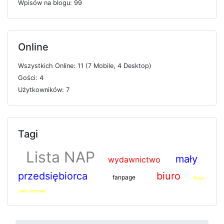
W
p
i
s
ó
w
n
a
b
l
o
g
u: 99
Online
W
s
z
y
s
t
k
i
c
h
O
n
l
i
n
e: 11 (7
M
o
b
i
l
e, 4
D
e
s
k
t
o
p)
G
o
ś
c
i: 4
U
ż
y
t
k
o
w
n
i
k
ó
w: 7
Tagi
Lista NAP
mały
wydawnictwo
przedsiębiorca
biuro
fanpage
Wizyt
ówki firmowe