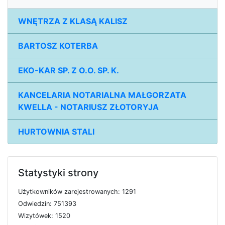
WNĘTRZA Z KLASĄ KALISZ
BARTOSZ KOTERBA
EKO-KAR SP. Z O.O. SP. K.
KANCELARIA NOTARIALNA MAŁGORZATA
KWELLA - NOTARIUSZ ZŁOTORYJA
HURTOWNIA STALI
Statystyki strony
U
ż
y
t
k
o
w
n
i
k
ó
w
z
a
r
e
j
e
s
t
r
o
w
a
n
y
c
h: 1291
O
d
w
i
e
d
z
i
n: 751393
W
i
z
y
t
ó
w
e
k: 1520