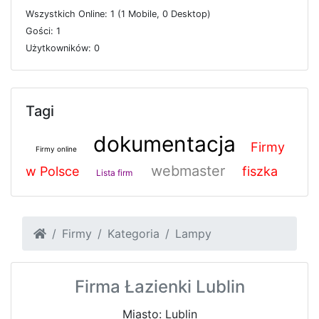
W
s
z
y
s
t
k
i
c
h
O
n
l
i
n
e: 1 (1
M
o
b
i
l
e, 0
D
e
s
k
t
o
p)
G
o
ś
c
i: 1
U
ż
y
t
k
o
w
n
i
k
ó
w: 0
Tagi
dokumentacja
Firmy
Firmy online
webmaster
w Polsce
fiszka
Lista firm
Firmy
Kategoria
Lampy
Firma Łazienki Lublin
Miasto: Lublin