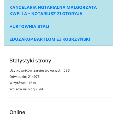
KANCELARIA NOTARIALNA MAŁGORZATA
KWELLA - NOTARIUSZ ZŁOTORYJA
HURTOWNIA STALI
EDUZAKUP BARTŁOMIEJ KOBRZYŃSKI
Statystyki strony
U
ż
y
t
k
o
w
n
i
k
ó
w
z
a
r
e
j
e
s
t
r
o
w
a
n
y
c
h: 583
O
d
w
i
e
d
z
i
n: 214975
W
i
z
y
t
ó
w
e
k: 1519
W
p
i
s
ó
w
n
a
b
l
o
g
u: 99
Online