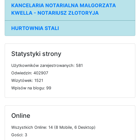
KANCELARIA NOTARIALNA MAŁGORZATA
KWELLA - NOTARIUSZ ZŁOTORYJA
HURTOWNIA STALI
Statystyki strony
U
ż
y
t
k
o
w
n
i
k
ó
w
z
a
r
e
j
e
s
t
r
o
w
a
n
y
c
h: 581
O
d
w
i
e
d
z
i
n: 402907
W
i
z
y
t
ó
w
e
k: 1521
W
p
i
s
ó
w
n
a
b
l
o
g
u: 99
Online
W
s
z
y
s
t
k
i
c
h
O
n
l
i
n
e: 14 (8
M
o
b
i
l
e, 6
D
e
s
k
t
o
p)
G
o
ś
c
i: 3