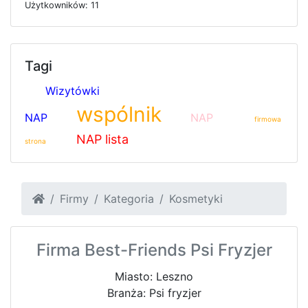
U
ż
y
t
k
o
w
n
i
k
ó
w: 11
Tagi
Wizytówki
wspólnik
NAP
NAP
firmowa
NAP lista
strona
Firmy
Kategoria
Kosmetyki
Firma Best-Friends Psi Fryzjer
Miasto: Leszno
Branża: Psi fryzjer