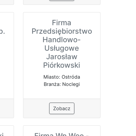
Firma
p.
Przedsiębiorstwo
Handlowo-
Usługowe
Jarosław
Piórkowski
Miasto: Ostróda
Branża: Noclegi
Zobacz
i,
Firma Wp Woo -