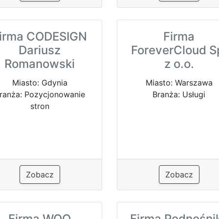
irma CODESIGN
Firma
Dariusz
ForeverCloud S
Romanowski
z o.o.
Miasto: Gdynia
Miasto: Warszawa
ranża: Pozycjonowanie
Branża: Usługi
stron
Zobacz
Zobacz
Firma WOO
Firma Podnośnik