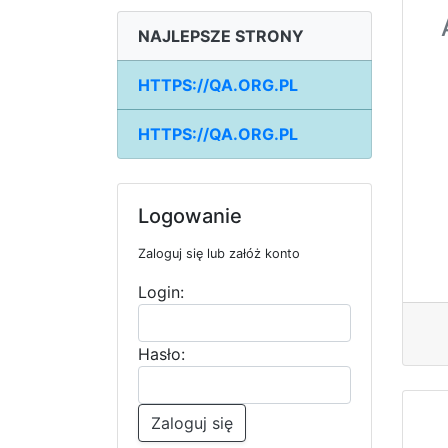
NAJLEPSZE STRONY
HTTPS://QA.ORG.PL
HTTPS://QA.ORG.PL
Logowanie
Zaloguj się lub załóż konto
Login:
Hasło:
Zaloguj się