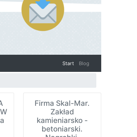
(current)
Start
Blog
A
Firma Skal-Mar.
OW
Zakład
za
kamieniarsko -
betoniarski.