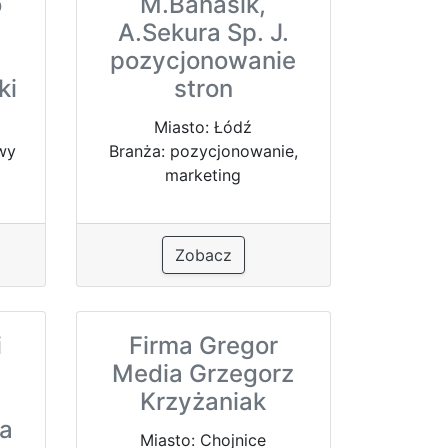
o
M.Banasik,
A.Sekura Sp. J.
pozycjonowanie
ki
stron
Miasto: Łódź
owy
Branża: pozycjonowanie,
marketing
Zobacz
i
Firma Gregor
Media Grzegorz
Krzyżaniak
ła
Miasto: Chojnice