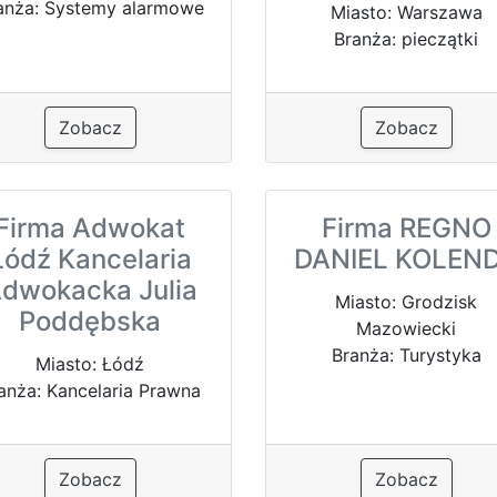
anża: Systemy alarmowe
Miasto: Warszawa
Branża: pieczątki
Zobacz
Zobacz
Firma Adwokat
Firma REGNO
Łódź Kancelaria
DANIEL KOLEN
dwokacka Julia
Miasto: Grodzisk
Poddębska
Mazowiecki
Branża: Turystyka
Miasto: Łódź
anża: Kancelaria Prawna
Zobacz
Zobacz