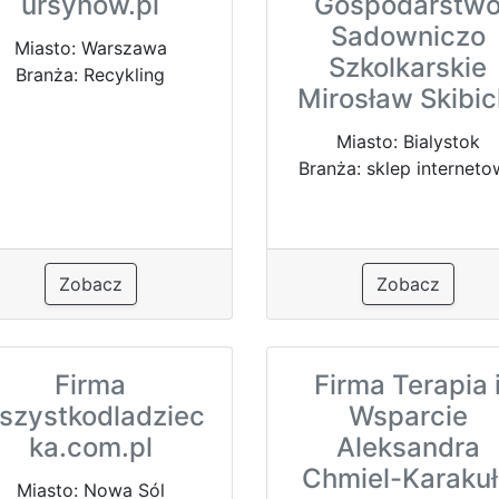
ursynow.pl
Gospodarstw
Sadowniczo
Miasto: Warszawa
Szkolkarskie
Branża: Recykling
Mirosław Skibic
Miasto: Bialystok
Branża: sklep internet
Zobacz
Zobacz
Firma
Firma Terapia 
szystkodladziec
Wsparcie
ka.com.pl
Aleksandra
Chmiel-Karaku
Miasto: Nowa Sól