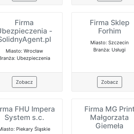
Firma
Firma Sklep
Ubezpieczenia -
Forhim
SolidnyAgent.pl
Miasto: Szczecin
Branża: Usługi
Miasto: Wrocław
Branża: Ubezpieczenia
Zobacz
Zobacz
irma FHU Impera
Firma MG Prin
System s.c.
Małgorzata
Giemeła
Miasto: Piekary Śląskie