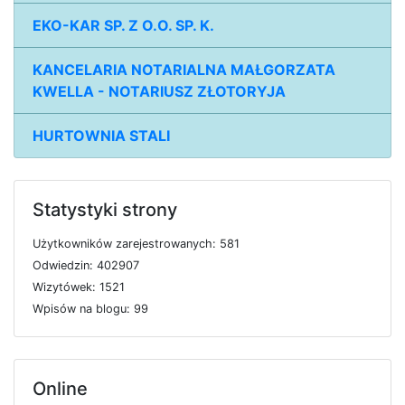
EKO-KAR SP. Z O.O. SP. K.
KANCELARIA NOTARIALNA MAŁGORZATA
KWELLA - NOTARIUSZ ZŁOTORYJA
HURTOWNIA STALI
Statystyki strony
U
ż
y
t
k
o
w
n
i
k
ó
w
z
a
r
e
j
e
s
t
r
o
w
a
n
y
c
h: 581
O
d
w
i
e
d
z
i
n: 402907
W
i
z
y
t
ó
w
e
k: 1521
W
p
i
s
ó
w
n
a
b
l
o
g
u: 99
Online