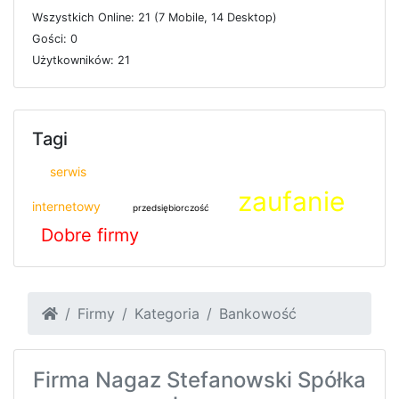
W
s
z
y
s
t
k
i
c
h
O
n
l
i
n
e: 21 (7
M
o
b
i
l
e, 14
D
e
s
k
t
o
p)
G
o
ś
c
i: 0
U
ż
y
t
k
o
w
n
i
k
ó
w: 21
Tagi
serwis
zaufanie
internetowy
przedsiębiorczość
Dobre firmy
Firmy
Kategoria
Bankowość
Firma Nagaz Stefanowski Spółka